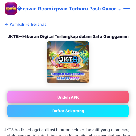
💎 rpwin Resmi rpwin Terbaru Pasti Gacor Maxwin 🎯
← Kembali ke Beranda
JKT8 – Hiburan Digital Terlengkap dalam Satu Genggaman
Unduh APK
Daftar Sekarang
JKT8 hadir sebagai aplikasi hiburan seluler inovatif yang dirancang
untuk memenuhi kebutuhan gaya hidup digital masyarakat modern.