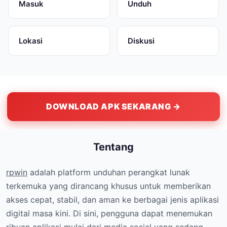
Masuk
Unduh
Lokasi
Diskusi
DOWNLOAD APK SEKARANG →
Tentang
rpwin
adalah platform unduhan perangkat lunak
terkemuka yang dirancang khusus untuk memberikan
akses cepat, stabil, dan aman ke berbagai jenis aplikasi
digital masa kini. Di sini, pengguna dapat menemukan