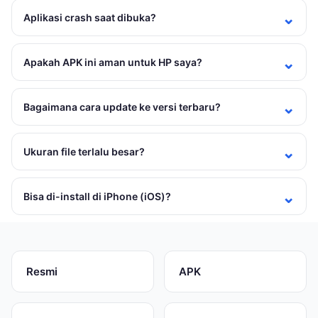
Aplikasi crash saat dibuka?
Apakah APK ini aman untuk HP saya?
Bagaimana cara update ke versi terbaru?
Ukuran file terlalu besar?
Bisa di-install di iPhone (iOS)?
Resmi
APK