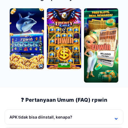
❓ Pertanyaan Umum (FAQ) rpwin
APK tidak bisa diinstall, kenapa?