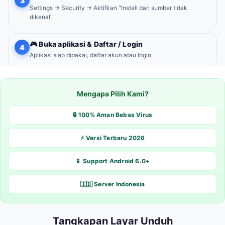
3
Settings → Security → Aktifkan "Install dari sumber tidak
dikenal"
🎮 Buka aplikasi & Daftar / Login
4
Aplikasi siap dipakai, daftar akun atau login
Mengapa Pilih Kami?
🔒 100% Aman Bebas Virus
⚡ Versi Terbaru 2026
📱 Support Android 6.0+
🇮🇩 Server Indonesia
Tangkapan Layar Unduh