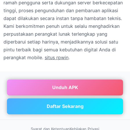
ramah pengguna serta dukungan server berkecepatan
tinggi, proses pengunduhan dan pembaruan aplikasi
dapat dilakukan secara instan tanpa hambatan teknis.
Kami berkomitmen penuh untuk selalu menghadirkan
perpustakaan perangkat lunak terlengkap yang
diperbarui setiap harinya, menjadikannya solusi satu
pintu terbaik bagi semua kebutuhan digital Anda di
perangkat mobile.
situs rpwin
.
Unduh APK
Daftar Sekarang
Syarat dan Ketentuan
Kebijakan Privasi