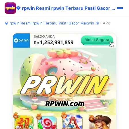
💎 rpwin Resmi rpwin Terbaru Pasti Gacor Maxwin 🎯
💎 rpwin Resmi rpwin Terbaru Pasti Gacor Maxwin 🎯
›
APK