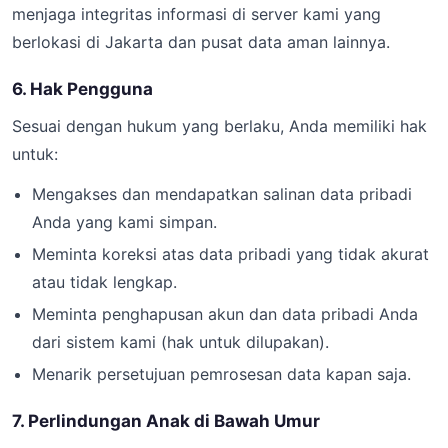
menjaga integritas informasi di server kami yang
berlokasi di Jakarta dan pusat data aman lainnya.
6. Hak Pengguna
Sesuai dengan hukum yang berlaku, Anda memiliki hak
untuk:
Mengakses dan mendapatkan salinan data pribadi
Anda yang kami simpan.
Meminta koreksi atas data pribadi yang tidak akurat
atau tidak lengkap.
Meminta penghapusan akun dan data pribadi Anda
dari sistem kami (hak untuk dilupakan).
Menarik persetujuan pemrosesan data kapan saja.
7. Perlindungan Anak di Bawah Umur