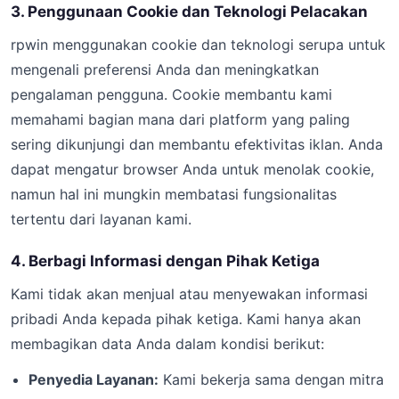
3. Penggunaan Cookie dan Teknologi Pelacakan
rpwin menggunakan cookie dan teknologi serupa untuk
mengenali preferensi Anda dan meningkatkan
pengalaman pengguna. Cookie membantu kami
memahami bagian mana dari platform yang paling
sering dikunjungi dan membantu efektivitas iklan. Anda
dapat mengatur browser Anda untuk menolak cookie,
namun hal ini mungkin membatasi fungsionalitas
tertentu dari layanan kami.
4. Berbagi Informasi dengan Pihak Ketiga
Kami tidak akan menjual atau menyewakan informasi
pribadi Anda kepada pihak ketiga. Kami hanya akan
membagikan data Anda dalam kondisi berikut:
Penyedia Layanan:
Kami bekerja sama dengan mitra