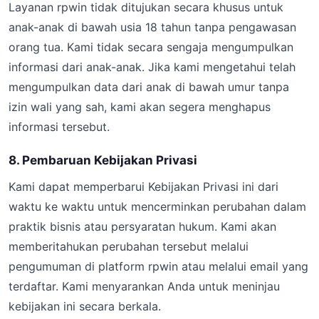
Layanan rpwin tidak ditujukan secara khusus untuk
anak-anak di bawah usia 18 tahun tanpa pengawasan
orang tua. Kami tidak secara sengaja mengumpulkan
informasi dari anak-anak. Jika kami mengetahui telah
mengumpulkan data dari anak di bawah umur tanpa
izin wali yang sah, kami akan segera menghapus
informasi tersebut.
8. Pembaruan Kebijakan Privasi
Kami dapat memperbarui Kebijakan Privasi ini dari
waktu ke waktu untuk mencerminkan perubahan dalam
praktik bisnis atau persyaratan hukum. Kami akan
memberitahukan perubahan tersebut melalui
pengumuman di platform rpwin atau melalui email yang
terdaftar. Kami menyarankan Anda untuk meninjau
kebijakan ini secara berkala.